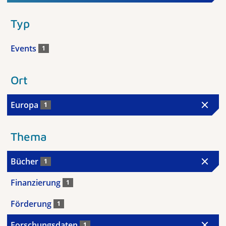
Typ
Events
1
Ort
Europa
1
Thema
Bücher
1
Finanzierung
1
Förderung
1
Forschungsdaten
1