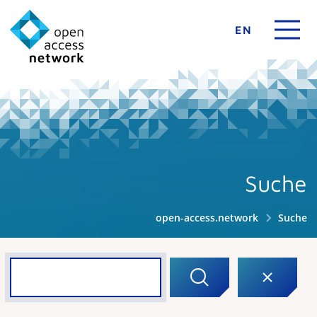
EN
Suche
open-access.network
Suche