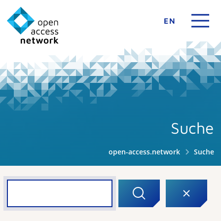
EN
Suche
open-access.network
Suche