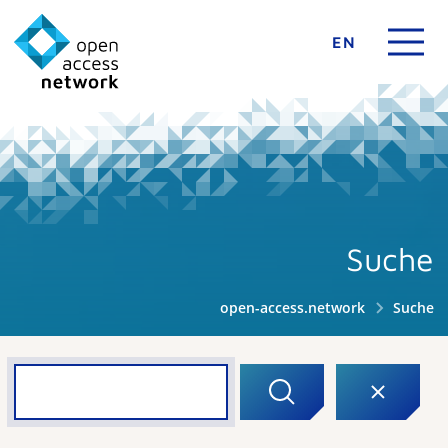
EN
Suche
open-access.network
Suche