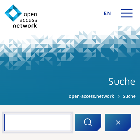
EN
Suche
open-access.network
Suche