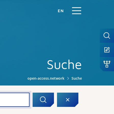
EN
Suche
open-access.network
Suche