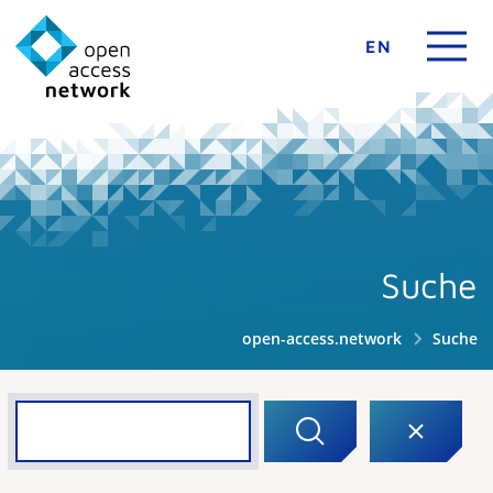
EN
Suche
open-access.network
Suche