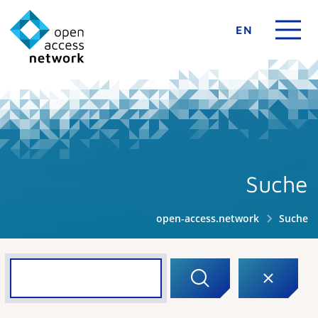
EN
Suche
open-access.network
Suche