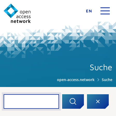
EN
Suche
open-access.network
Suche