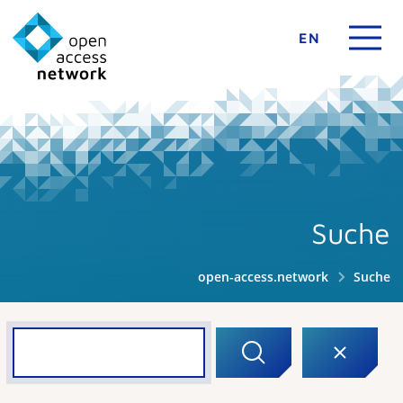
EN
Suche
open-access.network
Suche