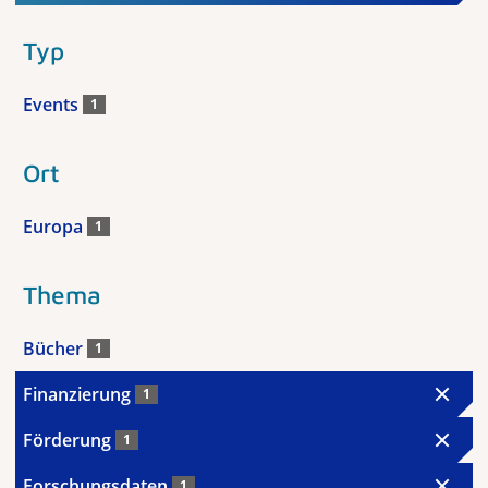
Typ
Events
1
Ort
Europa
1
Thema
Bücher
1
Finanzierung
1
Förderung
1
Forschungsdaten
1