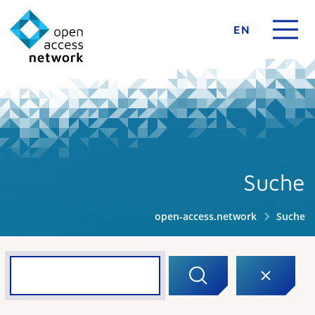
EN
Suche
open-access.network
Suche