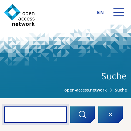
EN
Suche
open-access.network
Suche