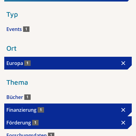
Typ
Events
1
Ort
Europa
1
Thema
Bücher
1
Finanzierung
1
Förderung
1
Forschungsdaten
1