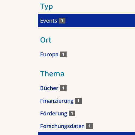
Typ
Events
1
Ort
Europa
1
Thema
Bücher
1
Finanzierung
1
Förderung
1
Forschungsdaten
1