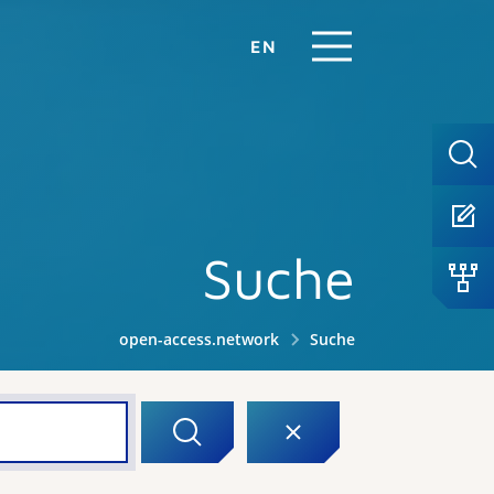
EN
Suche
open-access.network
Suche