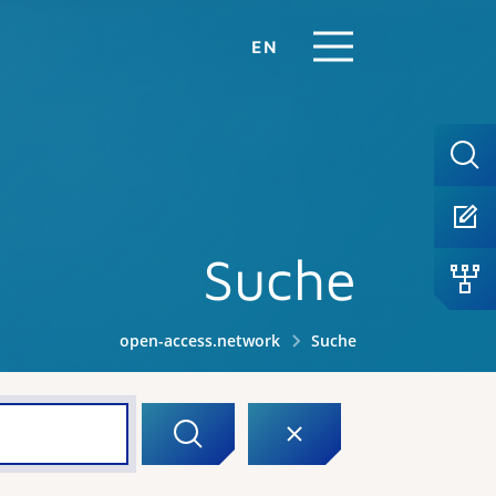
EN
Suche
open-access.network
Suche