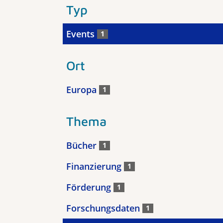
Typ
Events
1
Ort
Europa
1
Thema
Bücher
1
Finanzierung
1
Förderung
1
Forschungsdaten
1