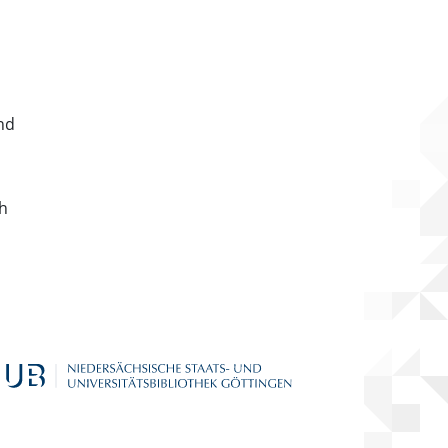
nd
ch