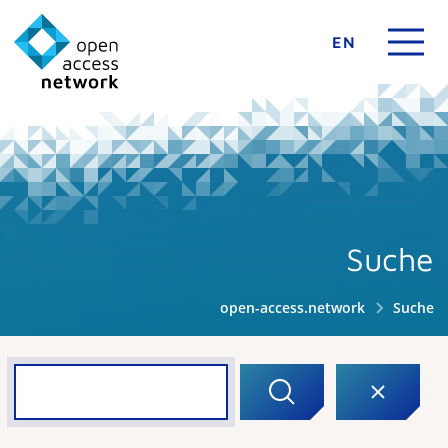
EN
Suche
open-access.network
Suche