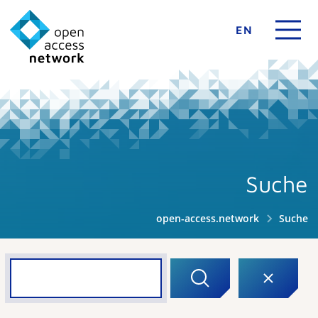
EN
Suche
open-access.network
Suche