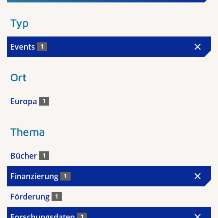
Typ
Events
1
Ort
Europa
1
Thema
Bücher
1
Finanzierung
1
Förderung
1
Forschungsdaten
1