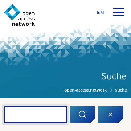
EN
Suche
open-access.network
Suche