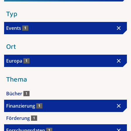
Typ
Events
1
Ort
Europa
1
Thema
Bücher
1
Finanzierung
1
Förderung
1
Forschungsdaten
1