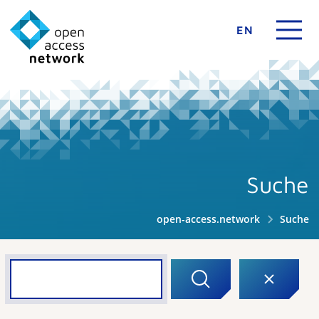
EN
Suche
open-access.network
Suche