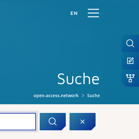
EN
Suche
open-access.network
Suche