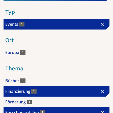
Typ
Events
1
Ort
Europa
1
Thema
Bücher
1
Finanzierung
1
Förderung
1
Forschungsdaten
1