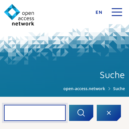
EN
Suche
open-access.network
Suche