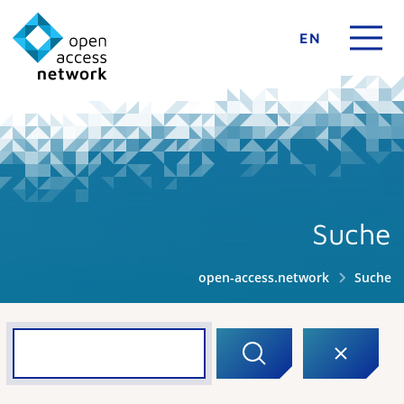
EN
Suche
open-access.network
Suche