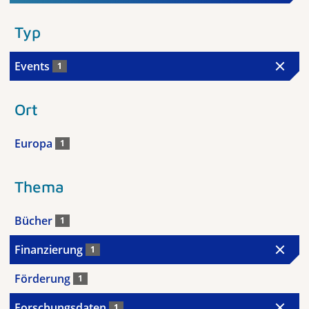
Typ
Events
1
Ort
Europa
1
Thema
Bücher
1
Finanzierung
1
Förderung
1
Forschungsdaten
1