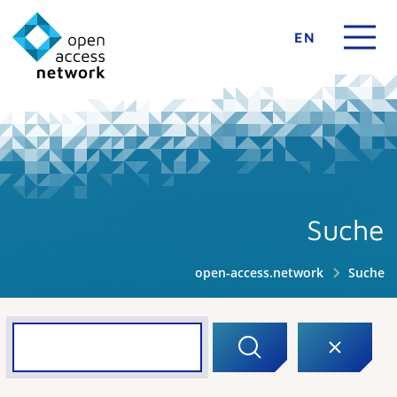
EN
Suche
open-access.network
Suche