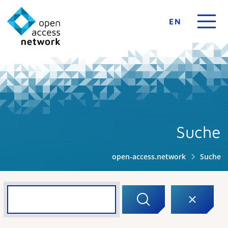
EN
Suche
open-access.network
Suche