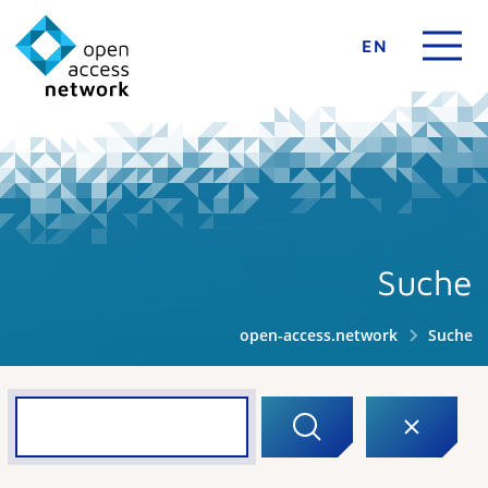
EN
Suche
open-access.network
Suche