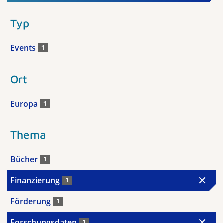
Typ
Events
1
Ort
Europa
1
Thema
Bücher
1
Finanzierung
1
Förderung
1
Forschungsdaten
1