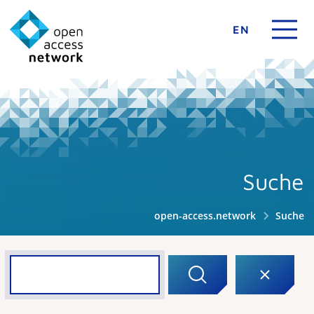
EN
Suche
open-access.network
Suche