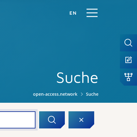
EN
Suche
open-access.network
Suche