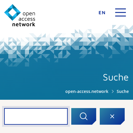
EN
Suche
open-access.network
Suche