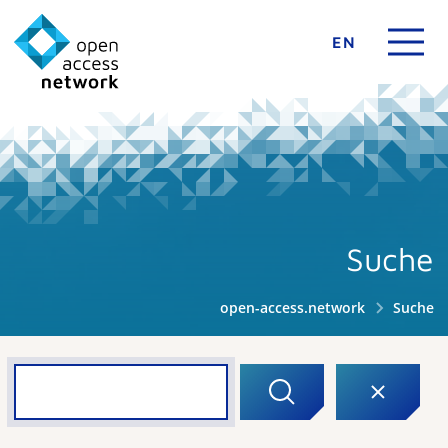
EN
Suche
open-access.network
Suche