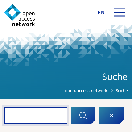
EN
Suche
open-access.network
Suche