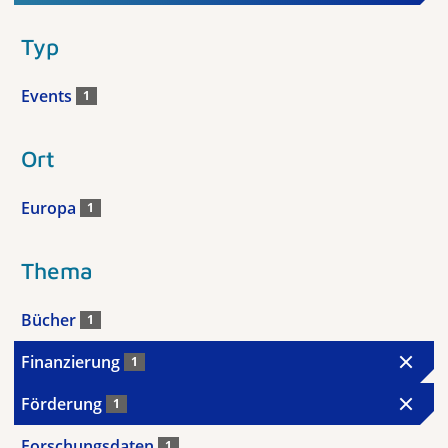
Typ
Events
1
Ort
Europa
1
Thema
Bücher
1
Finanzierung
1
Förderung
1
Forschungsdaten
1