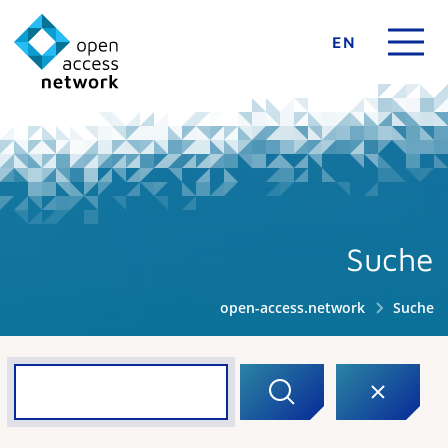
EN
Suche
open-access.network
Suche