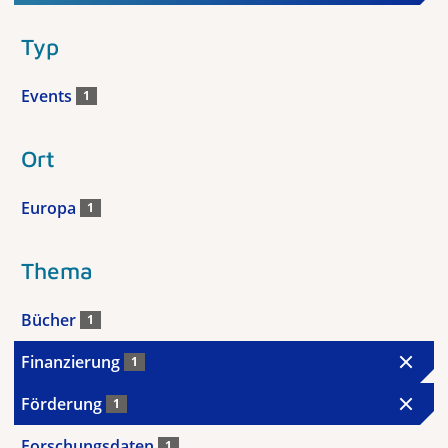
Typ
Events
1
Ort
Europa
1
Thema
Bücher
1
Finanzierung
1
Förderung
1
Forschungsdaten
1