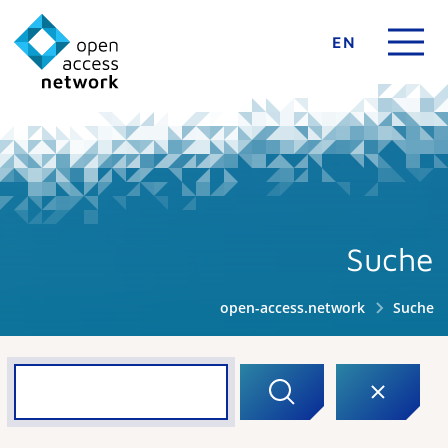
EN
Suche
open-access.network
Suche