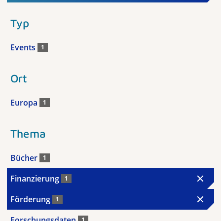
Typ
Events
1
Ort
Europa
1
Thema
Bücher
1
Finanzierung
1
Förderung
1
Forschungsdaten
1