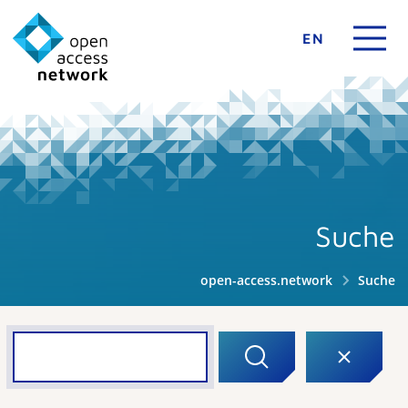
EN
Suche
open-access.network
Suche