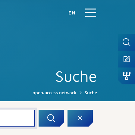
EN
Suche
open-access.network
Suche