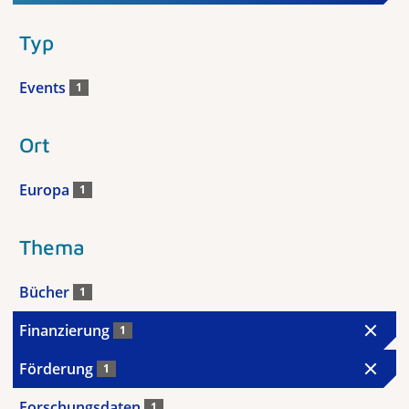
Typ
Events
1
Ort
Europa
1
Thema
Bücher
1
Finanzierung
1
Förderung
1
Forschungsdaten
1