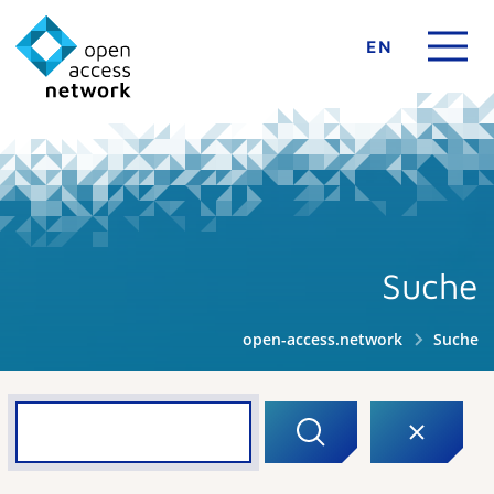
EN
Suche
open-access.network
Suche