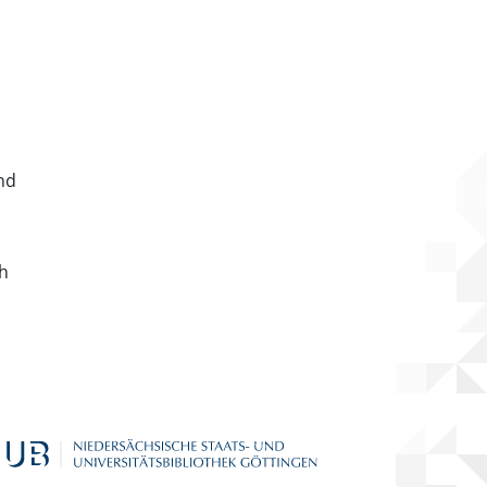
nd
ch