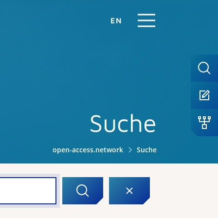
EN
Suche
open-access.network
Suche