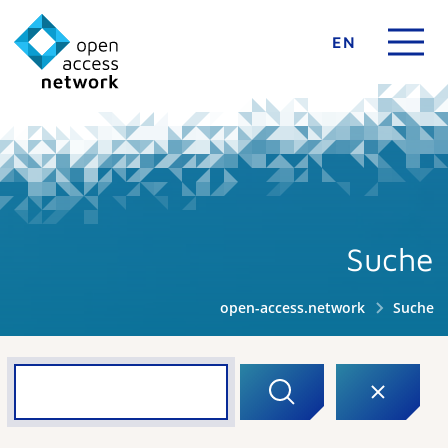
EN
Suche
open-access.network
Suche