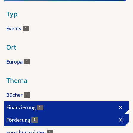
Typ
Events
1
Ort
Europa
1
Thema
Bücher
1
Finanzierung
1
Förderung
1
Forschungsdaten
1