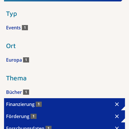
Typ
Events
1
Ort
Europa
1
Thema
Bücher
1
Finanzierung
1
Förderung
1
Forschungsdaten
1