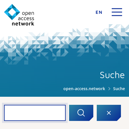
EN
Suche
open-access.network
Suche