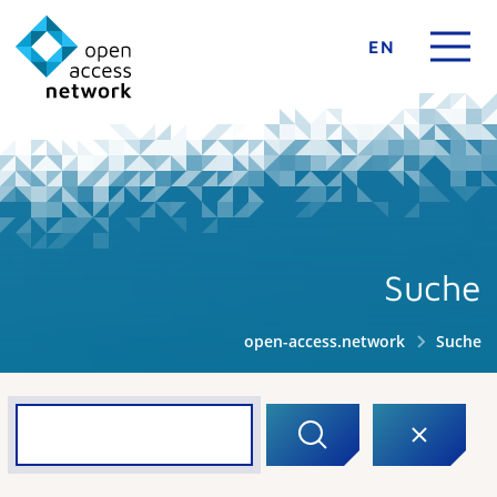
EN
Suche
open-access.network
Suche