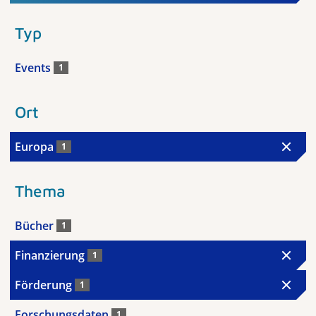
Typ
Events
1
Ort
Europa
1
Thema
Bücher
1
Finanzierung
1
Förderung
1
Forschungsdaten
1