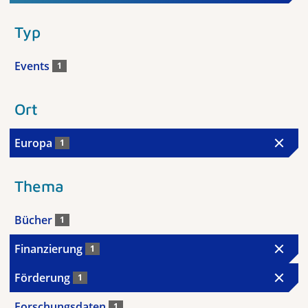
Typ
Events
1
Ort
Europa
1
Thema
Bücher
1
Finanzierung
1
Förderung
1
Forschungsdaten
1