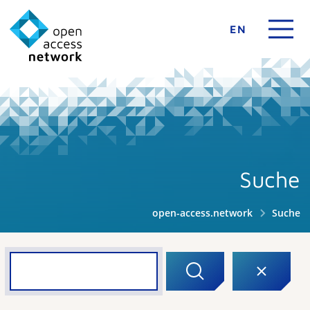
EN
Suche
open-access.network
Suche