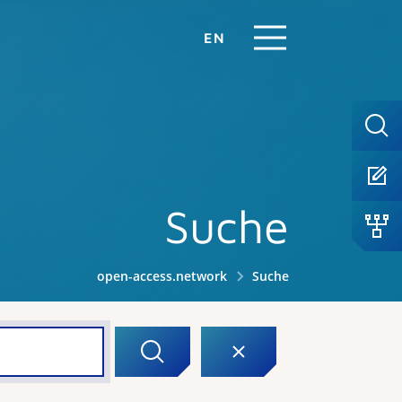
EN
Suche
open-access.network
Suche