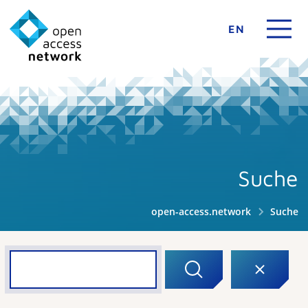
EN
Suche
open-access.network
Suche