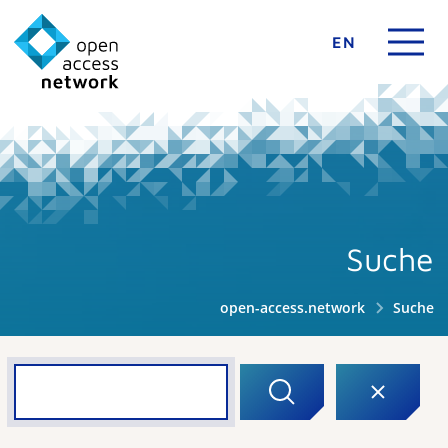
EN
Suche
open-access.network
Suche