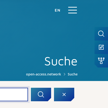
EN
Suche
open-access.network
Suche