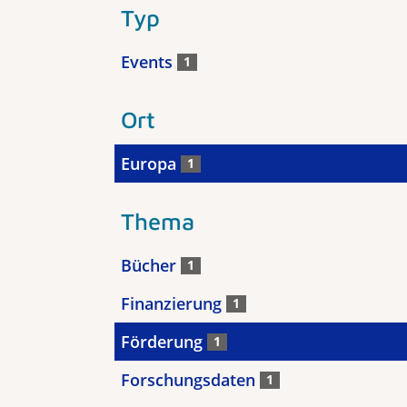
Typ
Events
1
Ort
Europa
1
Thema
Bücher
1
Finanzierung
1
Förderung
1
Forschungsdaten
1