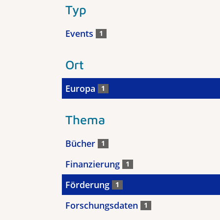
Typ
Events
1
Ort
Europa
1
Thema
Bücher
1
Finanzierung
1
Förderung
1
Forschungsdaten
1