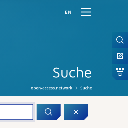
EN
Suche
open-access.network
Suche