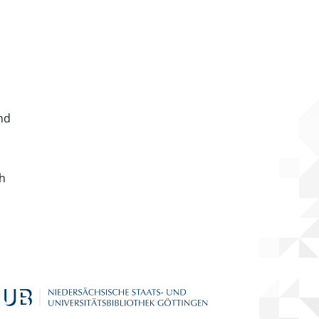
nd
ch