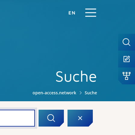
EN
Suche
open-access.network
Suche