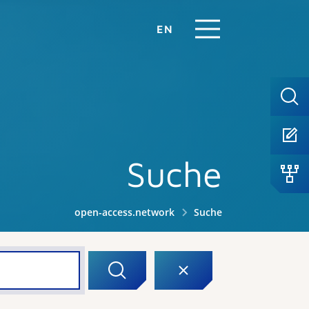
EN
Suche
open-access.network
Suche