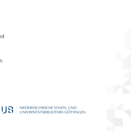
nd
ch