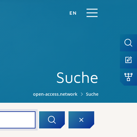
EN
Suche
open-access.network
Suche