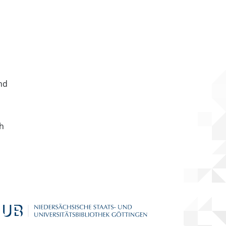
nd
ch