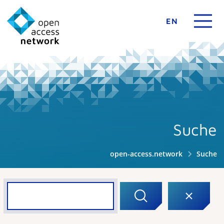
EN
Suche
open-access.network
Suche