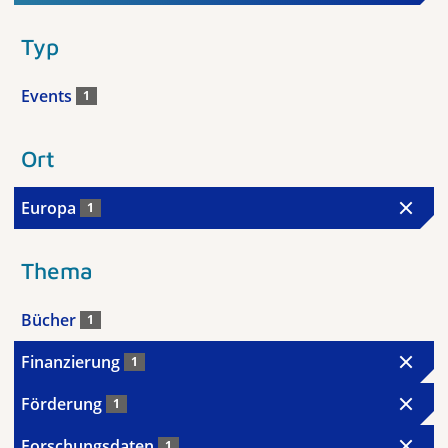
Typ
Events
1
Ort
Europa
1
Thema
Bücher
1
Finanzierung
1
Förderung
1
Forschungsdaten
1