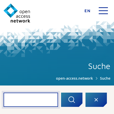
EN
Suche
open-access.network
Suche