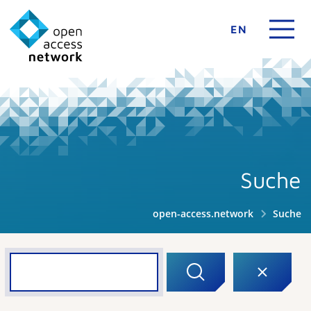
EN
Suche
open-access.network
Suche