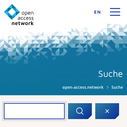
EN
Suche
open-access.network
Suche